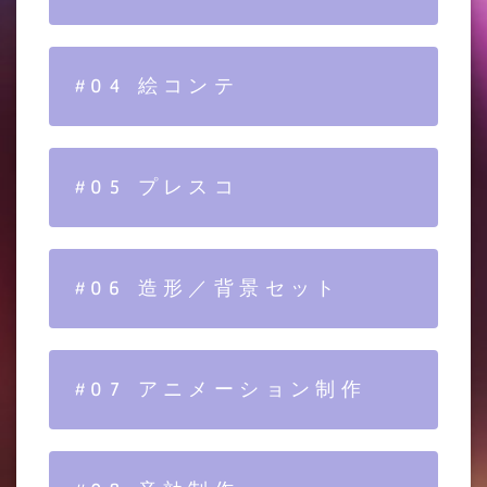
#04 絵コンテ
#05 プレスコ
#06 造形／背景セット
#07 アニメーション制作