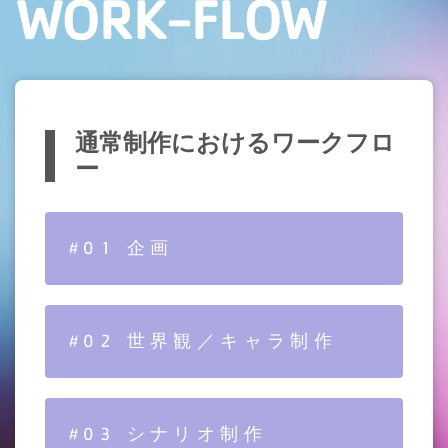
WORK-FLOW
通常制作におけるワークフロ
ー
#01 企画
#02 世界観／キャラ制作
#03 シナリオ制作