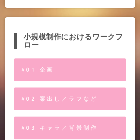
小規模制作におけるワークフ
ロー
#01 企画
#02 案出し／ラフなど
#03 キャラ／背景制作